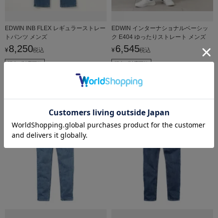
EDWIN INB FLEX レギュラーストレー
EDWIN インターナショナルベーシッ
トパンツ メンズ
ク E404 ゆったりストレート メンズ
8,250
6,545
¥
税込
¥
税込
裾上げ対応可能
裾上げ対応可能
SOLD OUT
SOLD OUT