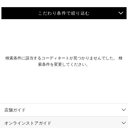
こだわり条件で絞り込む
MEN
WOMEN
アウター
検索条件に該当するコーディネートが見つかりませんでした。 検
KIDS
索条件を変更してください。
コーチジャケット
～109cm
コート
110cm～119cm
北海道
その他アウター
120cm～129cm
ダウンジャケット
東北
アルティモール東神楽店
130cm～139cm
テーラードジャケット
イオン札幌西岡店
関東
銀河モール花巻店
140cm～149cm
店舗ガイド
デニムジャケット
イオンタウン南陽店
150cm～159cm
中部
ジョイフル本田千代田店
オンラインストアガイド
ベスト
ガーラタウン青森店
160cm～169cm