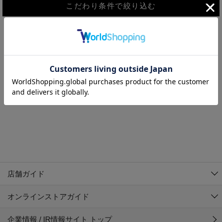
こだわり条件で絞り込む
MEN
WOMEN
アウター
検索条件に該当するコーディネートが見つかりませんでした。 検
KIDS
索条件を変更してください。
コーチジャケット
～109cm
コート
110cm～119cm
北海道
その他アウター
120cm～129cm
ダウンジャケット
東北
アルティモール東神楽店
130cm～139cm
テーラードジャケット
イオン札幌西岡店
関東
銀河モール花巻店
140cm～149cm
店舗ガイド
デニムジャケット
イオンタウン南陽店
150cm～159cm
中部
ジョイフル本田千代田店
オンラインストアガイド
ベスト
ガーラタウン青森店
160cm～169cm
イオン栃木店
近畿
ギャラリエアピタ知立店
マウンテンパーカー・ウィンドブレーカー
企業情報 / IR情報サイト トップ
イオン米沢店
170cm～179cm