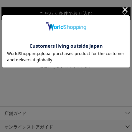
こだわり条件で絞り込む
MEN
WOMEN
アウター
検索条件に該当するコーディネートが見つかりませんでした。 検
KIDS
索条件を変更してください。
コーチジャケット
～109cm
コート
110cm～119cm
北海道
その他アウター
120cm～129cm
ダウンジャケット
東北
アルティモール東神楽店
130cm～139cm
テーラードジャケット
イオン札幌西岡店
関東
銀河モール花巻店
140cm～149cm
店舗ガイド
デニムジャケット
イオンタウン南陽店
150cm～159cm
中部
ジョイフル本田千代田店
オンラインストアガイド
ベスト
ガーラタウン青森店
160cm～169cm