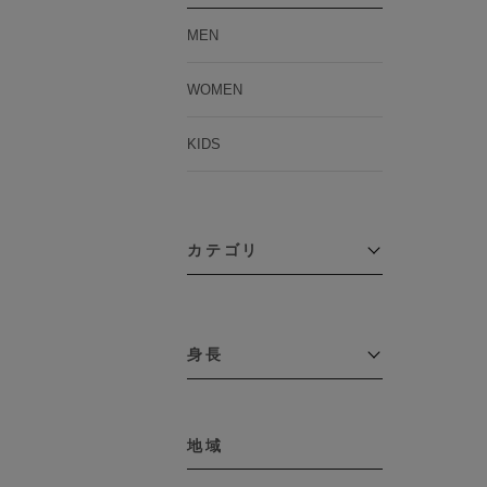
MEN
WOMEN
KIDS
カテゴリ
アウター
コーチジャケット
身長
コート
その他アウター
～109cm
ダウンジャケット
テーラードジャケット
地域
110cm～119cm
デニムジャケット