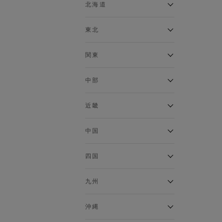
ベスト
北海道
120cm～129cm
マウンテンパーカー・ウィン
ドブレーカー
アルティモール東神楽店
東北
130cm～139cm
イオン札幌西岡店
トップス
銀河モール花巻店
関東
140cm～149cm
カーディガン
イオンタウン南陽店
キャミソール・タンクトップ
ジョイフル本田千代田店
ガーラタウン青森店
中部
スウェット・トレーナー
150cm～159cm
イオン栃木店
イオン米沢店
タンクトップ
ギャラリエアピタ知立店
MINANO分倍河原店
近畿
ニット・セーター
160cm～169cm
イオンタウン大垣店
ガーデン前橋店
パーカー
エコール・リラ店
半田インター店
中国
ベスト・ジレ
イオンモール下妻店
170cm～179cm
フレスポ福知山店
エアポートウォーク名古屋店
ポロシャツ
MEGAドン・キホーテUNY佐
Pモール藤田店
エスタ和田山店
四国
五分袖・七分袖Tシャツ
原東店
イオンタウン刈谷店
180cm～189cm
フジグラン三原店
五分袖・七分袖シャツ
イオンモール東員
イオンタウンふじみ野店
ラグーナテンボス蒲郡店
パワーセンター高知店
ゆめタウン益田店
九州
長袖Tシャツ
バザールタウン篠山店
190cm～
ザ・マーケットプレイス川越
バロー刈谷店
フジグラン北島店
長袖シャツ
総社
的場店
ミ・ナーラ店
イオンモール三光店
NAVYららぽーと沼津
半袖Tシャツ
高知インター北川添
沖縄
東岡山
川崎DICE店
セブンパーク天美店
フレスポ鳥栖店
半袖シャツ
NAVY イオンモール豊川
イオンモール今治新都市