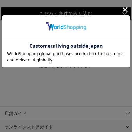
こだわり条件で絞り込む
MEN
WOMEN
アウター
検索条件に該当するコーディネートが見つかりませんでした。 検
KIDS
索条件を変更してください。
コーチジャケット
～109cm
コート
110cm～119cm
北海道
その他アウター
120cm～129cm
ダウンジャケット
東北
アルティモール東神楽店
130cm～139cm
テーラードジャケット
イオン札幌西岡店
関東
銀河モール花巻店
140cm～149cm
店舗ガイド
デニムジャケット
イオンタウン南陽店
150cm～159cm
中部
ジョイフル本田千代田店
オンラインストアガイド
ベスト
ガーラタウン青森店
160cm～169cm