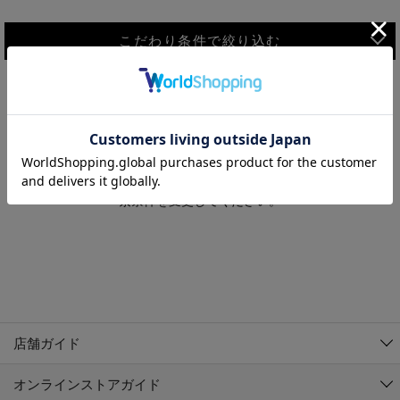
こだわり条件で絞り込む
MEN
WOMEN
アウター
検索条件に該当するコーディネートが見つかりませんでした。 検
KIDS
索条件を変更してください。
コーチジャケット
～109cm
コート
110cm～119cm
北海道
その他アウター
120cm～129cm
ダウンジャケット
東北
アルティモール東神楽店
130cm～139cm
テーラードジャケット
イオン札幌西岡店
関東
銀河モール花巻店
140cm～149cm
店舗ガイド
デニムジャケット
イオンタウン南陽店
150cm～159cm
中部
ジョイフル本田千代田店
オンラインストアガイド
ベスト
ガーラタウン青森店
160cm～169cm