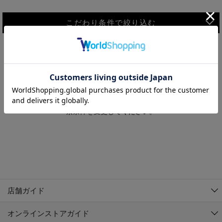
こだわり条件で絞り込む
MEN
WOMEN
アウター
検索条件に該当するコーディネートが見つかりませんでした。 検
KIDS
索条件を変更してください。
コーチジャケット
～109cm
コート
110cm～119cm
北海道
その他アウター
120cm～129cm
ダウンジャケット
東北
アルティモール東神楽店
130cm～139cm
テーラードジャケット
イオン札幌西岡店
関東
銀河モール花巻店
140cm～149cm
店舗ガイド
デニムジャケット
イオンタウン南陽店
150cm～159cm
中部
ジョイフル本田千代田店
オンラインストアガイド
ベスト
ガーラタウン青森店
160cm～169cm