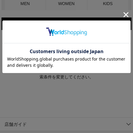
MEN
WOMEN
KIDS
こだわり条件で絞り込む
MEN
WOMEN
アウター
検索条件に該当するコーディネートが見つかりませんでした。 検
KIDS
索条件を変更してください。
コーチジャケット
～109cm
コート
110cm～119cm
北海道
その他アウター
120cm～129cm
ダウンジャケット
東北
アルティモール東神楽店
130cm～139cm
テーラードジャケット
イオン札幌西岡店
関東
銀河モール花巻店
140cm～149cm
店舗ガイド
デニムジャケット
イオンタウン南陽店
150cm～159cm