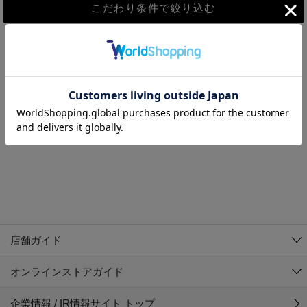
こだわり条件で絞り込む
MEN
WOMEN
アウター
検索条件に該当するコーディネートが見つかりませんでした。 検
KIDS
索条件を変更してください。
コーチジャケット
～109cm
コート
110cm～119cm
北海道
その他アウター
120cm～129cm
ダウンジャケット
東北
アルティモール東神楽店
130cm～139cm
テーラードジャケット
イオン札幌西岡店
関東
銀河モール花巻店
140cm～149cm
店舗ガイド
デニムジャケット
イオンタウン南陽店
150cm～159cm
中部
ジョイフル本田千代田店
オンラインストアガイド
ベスト
ガーラタウン青森店
160cm～169cm
イオン栃木店
近畿
ギャラリエアピタ知立店
マウンテンパーカー・ウィンドブレーカー
企業情報 / IR情報サイト トップ
イオン米沢店
170cm～179cm