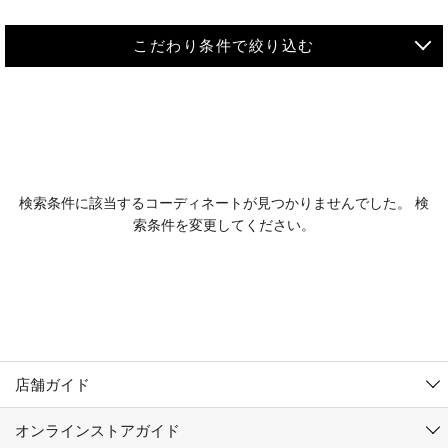
こだわり条件で絞り込む
MEN
WOMEN
アウター
検索条件に該当するコーディネートが見つかりませんでした。 検
KIDS
索条件を変更してください。
コーチジャケット
～109cm
コート
110cm～119cm
北海道
その他アウター
120cm～129cm
ダウンジャケット
東北
アルティモール東神楽店
130cm～139cm
テーラードジャケット
イオン札幌西岡店
関東
銀河モール花巻店
140cm～149cm
店舗ガイド
デニムジャケット
イオンタウン南陽店
150cm～159cm
中部
ジョイフル本田千代田店
オンラインストアガイド
ベスト
ガーラタウン青森店
160cm～169cm