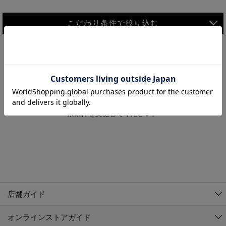
こだわり条件で絞り込む
MEN
WOMEN
アウター
検索条件に該当するコーディネートが見つかりませんでした。 検
KIDS
索条件を変更してください。
コーチジャケット
～109cm
コート
110cm～119cm
北海道
その他アウター
120cm～129cm
ダウンジャケット
東北
アルティモール東神楽店
130cm～139cm
テーラードジャケット
イオン札幌西岡店
関東
銀河モール花巻店
140cm～149cm
店舗ガイド
デニムジャケット
イオンタウン南陽店
150cm～159cm
中部
ジョイフル本田千代田店
オンラインストアガイド
ベスト
ガーラタウン青森店
160cm～169cm