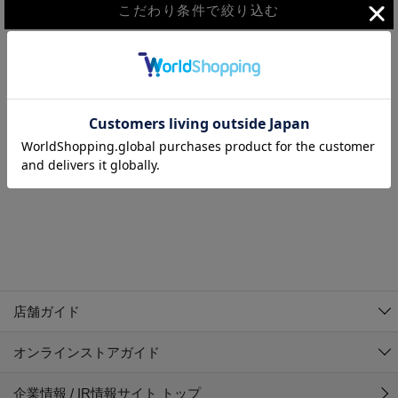
こだわり条件で絞り込む
MEN
WOMEN
アウター
検索条件に該当するコーディネートが見つかりませんでした。 検
KIDS
索条件を変更してください。
コーチジャケット
～109cm
コート
110cm～119cm
北海道
その他アウター
120cm～129cm
ダウンジャケット
東北
アルティモール東神楽店
130cm～139cm
テーラードジャケット
イオン札幌西岡店
関東
銀河モール花巻店
140cm～149cm
店舗ガイド
デニムジャケット
イオンタウン南陽店
150cm～159cm
中部
ジョイフル本田千代田店
オンラインストアガイド
ベスト
ガーラタウン青森店
160cm～169cm
イオン栃木店
近畿
ギャラリエアピタ知立店
マウンテンパーカー・ウィンドブレーカー
企業情報 / IR情報サイト トップ
イオン米沢店
170cm～179cm