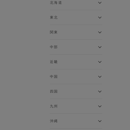
ベスト
北海道
120cm～129cm
マウンテンパーカー・ウィン
ドブレーカー
アルティモール東神楽店
東北
130cm～139cm
イオン札幌西岡店
トップス
銀河モール花巻店
関東
140cm～149cm
カーディガン
イオンタウン南陽店
キャミソール・タンクトップ
ジョイフル本田千代田店
ガーラタウン青森店
中部
スウェット・トレーナー
150cm～159cm
イオン栃木店
イオン米沢店
タンクトップ
ギャラリエアピタ知立店
MINANO分倍河原店
近畿
ニット・セーター
160cm～169cm
イオンタウン大垣店
ガーデン前橋店
パーカー
エコール・リラ店
半田インター店
中国
ベスト・ジレ
イオンモール下妻店
170cm～179cm
フレスポ福知山店
エアポートウォーク名古屋店
ポロシャツ
MEGAドン・キホーテUNY佐
Pモール藤田店
エスタ和田山店
四国
五分袖・七分袖Tシャツ
原東店
イオンタウン刈谷店
180cm～189cm
フジグラン三原店
五分袖・七分袖シャツ
イオンモール東員
イオンタウンふじみ野店
ラグーナテンボス蒲郡店
パワーセンター高知店
ゆめタウン益田店
九州
長袖Tシャツ
バザールタウン篠山店
190cm～
ザ・マーケットプレイス川越
バロー刈谷店
フジグラン北島店
長袖シャツ
総社
的場店
ミ・ナーラ店
イオンモール三光店
NAVYららぽーと沼津
半袖Tシャツ
高知インター北川添
沖縄
東岡山
川崎DICE店
セブンパーク天美店
フレスポ鳥栖店
半袖シャツ
NAVY イオンモール豊川
イオンモール今治新都市