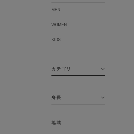
MEN
WOMEN
KIDS
カテゴリ
アウター
コーチジャケット
身長
コート
その他アウター
～109cm
ダウンジャケット
テーラードジャケット
地域
110cm～119cm
デニムジャケット