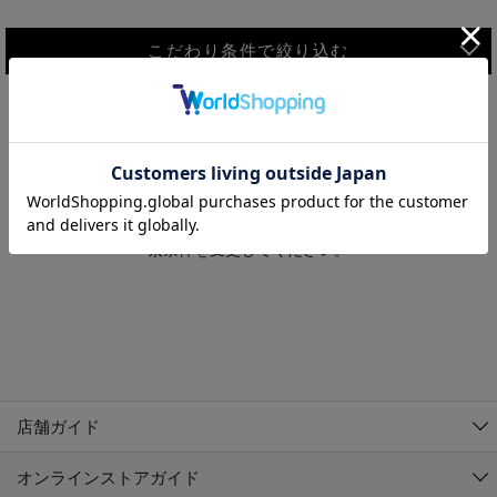
こだわり条件で絞り込む
MEN
WOMEN
アウター
検索条件に該当するコーディネートが見つかりませんでした。 検
KIDS
索条件を変更してください。
コーチジャケット
～109cm
コート
110cm～119cm
北海道
その他アウター
120cm～129cm
ダウンジャケット
東北
アルティモール東神楽店
130cm～139cm
テーラードジャケット
イオン札幌西岡店
関東
銀河モール花巻店
140cm～149cm
店舗ガイド
デニムジャケット
イオンタウン南陽店
150cm～159cm
中部
ジョイフル本田千代田店
オンラインストアガイド
ベスト
ガーラタウン青森店
160cm～169cm