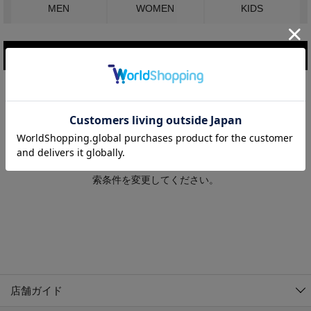
MEN
WOMEN
KIDS
こだわり条件で絞り込む
MEN
WOMEN
アウター
検索条件に該当するコーディネートが見つかりませんでした。 検
KIDS
索条件を変更してください。
コーチジャケット
～109cm
コート
110cm～119cm
北海道
その他アウター
120cm～129cm
ダウンジャケット
東北
アルティモール東神楽店
130cm～139cm
テーラードジャケット
イオン札幌西岡店
関東
銀河モール花巻店
140cm～149cm
店舗ガイド
デニムジャケット
イオンタウン南陽店
150cm～159cm