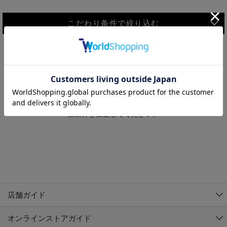
こだわり条件で絞り込む
MEN
WOMEN
アウター
検索条件に該当するコーディネートが見つかりませんでした。 検
KIDS
索条件を変更してください。
コーチジャケット
～109cm
コート
110cm～119cm
北海道
その他アウター
120cm～129cm
ダウンジャケット
東北
アルティモール東神楽店
130cm～139cm
テーラードジャケット
イオン札幌西岡店
関東
銀河モール花巻店
140cm～149cm
店舗ガイド
デニムジャケット
イオンタウン南陽店
150cm～159cm
中部
ジョイフル本田千代田店
オンラインストアガイド
ベスト
ガーラタウン青森店
160cm～169cm