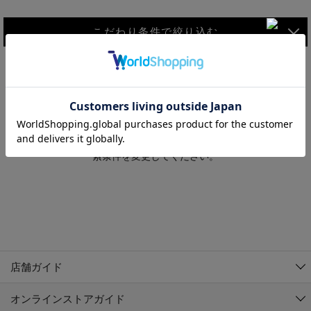
こだわり条件で絞り込む
MEN
WOMEN
アウター
検索条件に該当するコーディネートが見つかりませんでした。 検
KIDS
索条件を変更してください。
コーチジャケット
～109cm
コート
110cm～119cm
北海道
その他アウター
120cm～129cm
ダウンジャケット
東北
アルティモール東神楽店
130cm～139cm
テーラードジャケット
イオン札幌西岡店
関東
銀河モール花巻店
140cm～149cm
店舗ガイド
デニムジャケット
イオンタウン南陽店
150cm～159cm
中部
ジョイフル本田千代田店
オンラインストアガイド
ベスト
ガーラタウン青森店
160cm～169cm