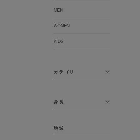
MEN
WOMEN
KIDS
カテゴリ
アウター
コーチジャケット
身長
コート
その他アウター
～109cm
ダウンジャケット
テーラードジャケット
地域
110cm～119cm
デニムジャケット