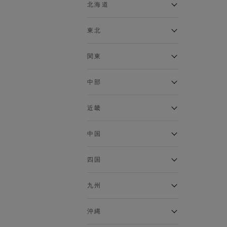
ベスト
北海道
120cm～129cm
マウンテンパーカー・ウィン
ドブレーカー
アルティモール東神楽店
東北
130cm～139cm
イオン札幌西岡店
トップス
銀河モール花巻店
関東
140cm～149cm
カーディガン
イオンタウン南陽店
キャミソール・タンクトップ
ジョイフル本田千代田店
ガーラタウン青森店
中部
スウェット・トレーナー
150cm～159cm
イオン栃木店
イオン米沢店
タンクトップ
ギャラリエアピタ知立店
MINANO分倍河原店
近畿
ニット・セーター
160cm～169cm
イオンタウン大垣店
ガーデン前橋店
パーカー
エコール・リラ店
半田インター店
中国
ベスト・ジレ
イオンモール下妻店
170cm～179cm
フレスポ福知山店
エアポートウォーク名古屋店
ポロシャツ
MEGAドン・キホーテUNY佐
Pモール藤田店
エスタ和田山店
四国
五分袖・七分袖Tシャツ
原東店
イオンタウン刈谷店
180cm～189cm
フジグラン三原店
五分袖・七分袖シャツ
イオンモール東員
イオンタウンふじみ野店
ラグーナテンボス蒲郡店
パワーセンター高知店
ゆめタウン益田店
九州
長袖Tシャツ
バザールタウン篠山店
190cm～
ザ・マーケットプレイス川越
バロー刈谷店
フジグラン北島店
長袖シャツ
総社
的場店
ミ・ナーラ店
イオンモール三光店
NAVYららぽーと沼津
半袖Tシャツ
高知インター北川添
沖縄
東岡山
川崎DICE店
セブンパーク天美店
フレスポ鳥栖店
半袖シャツ
NAVY イオンモール豊川
イオンモール今治新都市