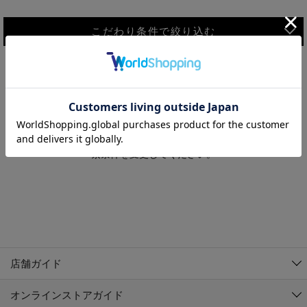
こだわり条件で絞り込む
MEN
WOMEN
アウター
検索条件に該当するコーディネートが見つかりませんでした。 検
KIDS
索条件を変更してください。
コーチジャケット
～109cm
コート
110cm～119cm
北海道
その他アウター
120cm～129cm
ダウンジャケット
東北
アルティモール東神楽店
130cm～139cm
テーラードジャケット
イオン札幌西岡店
関東
銀河モール花巻店
140cm～149cm
店舗ガイド
デニムジャケット
イオンタウン南陽店
150cm～159cm
中部
ジョイフル本田千代田店
オンラインストアガイド
ベスト
ガーラタウン青森店
160cm～169cm