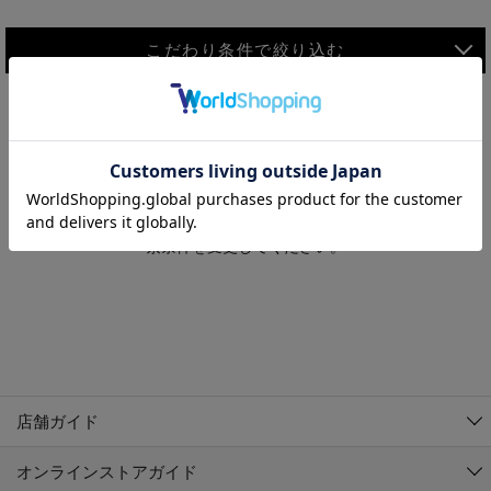
こだわり条件で絞り込む
MEN
WOMEN
アウター
検索条件に該当するコーディネートが見つかりませんでした。 検
KIDS
索条件を変更してください。
コーチジャケット
～109cm
コート
110cm～119cm
北海道
その他アウター
120cm～129cm
ダウンジャケット
東北
アルティモール東神楽店
130cm～139cm
テーラードジャケット
イオン札幌西岡店
関東
銀河モール花巻店
140cm～149cm
店舗ガイド
デニムジャケット
イオンタウン南陽店
150cm～159cm
中部
ジョイフル本田千代田店
オンラインストアガイド
ベスト
ガーラタウン青森店
160cm～169cm