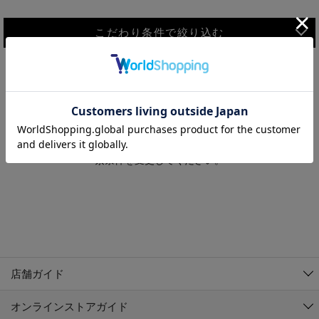
こだわり条件で絞り込む
MEN
WOMEN
アウター
検索条件に該当するコーディネートが見つかりませんでした。 検
KIDS
索条件を変更してください。
コーチジャケット
～109cm
コート
110cm～119cm
北海道
その他アウター
120cm～129cm
ダウンジャケット
東北
アルティモール東神楽店
130cm～139cm
テーラードジャケット
イオン札幌西岡店
関東
銀河モール花巻店
140cm～149cm
店舗ガイド
デニムジャケット
イオンタウン南陽店
150cm～159cm
中部
ジョイフル本田千代田店
オンラインストアガイド
ベスト
ガーラタウン青森店
160cm～169cm