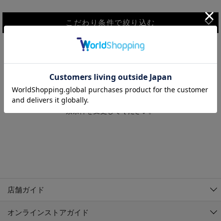
こだわり条件で絞り込む
MEN
WOMEN
アウター
検索条件に該当するコーディネートが見つかりませんでした。 検
KIDS
索条件を変更してください。
コーチジャケット
～109cm
コート
110cm～119cm
北海道
その他アウター
120cm～129cm
ダウンジャケット
東北
アルティモール東神楽店
130cm～139cm
テーラードジャケット
イオン札幌西岡店
関東
銀河モール花巻店
140cm～149cm
店舗ガイド
デニムジャケット
イオンタウン南陽店
150cm～159cm
中部
ジョイフル本田千代田店
オンラインストアガイド
ベスト
ガーラタウン青森店
160cm～169cm