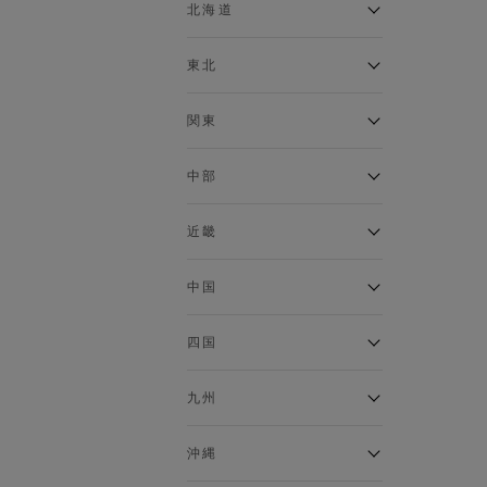
ベスト
北海道
120cm～129cm
マウンテンパーカー・ウィン
ドブレーカー
アルティモール東神楽店
東北
130cm～139cm
イオン札幌西岡店
トップス
銀河モール花巻店
関東
140cm～149cm
カーディガン
イオンタウン南陽店
キャミソール・タンクトップ
ジョイフル本田千代田店
ガーラタウン青森店
中部
スウェット・トレーナー
150cm～159cm
イオン栃木店
イオン米沢店
タンクトップ
ギャラリエアピタ知立店
MINANO分倍河原店
近畿
ニット・セーター
160cm～169cm
イオンタウン大垣店
ガーデン前橋店
パーカー
エコール・リラ店
半田インター店
中国
ベスト・ジレ
イオンモール下妻店
170cm～179cm
フレスポ福知山店
エアポートウォーク名古屋店
ポロシャツ
MEGAドン・キホーテUNY佐
Pモール藤田店
エスタ和田山店
四国
五分袖・七分袖Tシャツ
原東店
イオンタウン刈谷店
180cm～189cm
フジグラン三原店
五分袖・七分袖シャツ
イオンモール東員
イオンタウンふじみ野店
ラグーナテンボス蒲郡店
パワーセンター高知店
ゆめタウン益田店
九州
長袖Tシャツ
バザールタウン篠山店
190cm～
ザ・マーケットプレイス川越
バロー刈谷店
フジグラン北島店
長袖シャツ
総社
的場店
ミ・ナーラ店
イオンモール三光店
NAVYららぽーと沼津
半袖Tシャツ
高知インター北川添
沖縄
東岡山
川崎DICE店
セブンパーク天美店
フレスポ鳥栖店
半袖シャツ
NAVY イオンモール豊川
イオンモール今治新都市