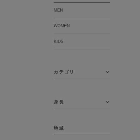
MEN
WOMEN
KIDS
カテゴリ
アウター
コーチジャケット
身長
コート
その他アウター
～109cm
ダウンジャケット
テーラードジャケット
地域
110cm～119cm
デニムジャケット