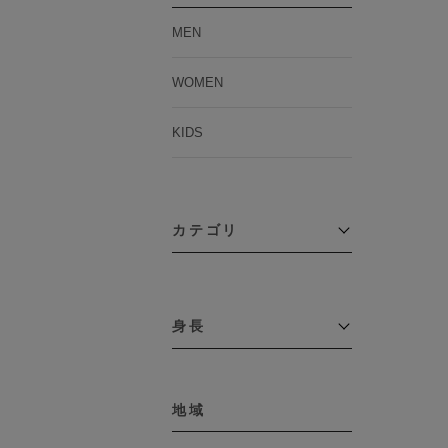
MEN
WOMEN
KIDS
カテゴリ
アウター
コーチジャケット
身長
コート
その他アウター
～109cm
ダウンジャケット
テーラードジャケット
地域
110cm～119cm
デニムジャケット