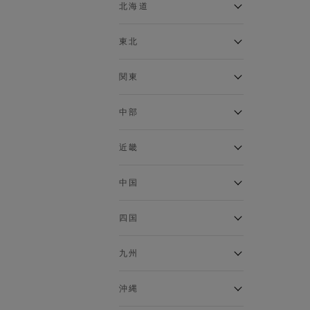
ベスト
北海道
120cm～129cm
マウンテンパーカー・ウィン
ドブレーカー
アルティモール東神楽店
東北
130cm～139cm
イオン札幌西岡店
トップス
銀河モール花巻店
関東
140cm～149cm
カーディガン
イオンタウン南陽店
キャミソール・タンクトップ
ジョイフル本田千代田店
ガーラタウン青森店
中部
スウェット・トレーナー
150cm～159cm
イオン栃木店
イオン米沢店
タンクトップ
ギャラリエアピタ知立店
MINANO分倍河原店
近畿
ニット・セーター
160cm～169cm
イオンタウン大垣店
ガーデン前橋店
パーカー
エコール・リラ店
半田インター店
中国
ベスト・ジレ
イオンモール下妻店
170cm～179cm
フレスポ福知山店
エアポートウォーク名古屋店
ポロシャツ
MEGAドン・キホーテUNY佐
Pモール藤田店
エスタ和田山店
四国
五分袖・七分袖Tシャツ
原東店
イオンタウン刈谷店
180cm～189cm
フジグラン三原店
五分袖・七分袖シャツ
イオンモール東員
イオンタウンふじみ野店
ラグーナテンボス蒲郡店
パワーセンター高知店
ゆめタウン益田店
九州
長袖Tシャツ
バザールタウン篠山店
190cm～
ザ・マーケットプレイス川越
バロー刈谷店
フジグラン北島店
長袖シャツ
総社
的場店
ミ・ナーラ店
イオンモール三光店
NAVYららぽーと沼津
半袖Tシャツ
高知インター北川添
沖縄
東岡山
川崎DICE店
セブンパーク天美店
フレスポ鳥栖店
半袖シャツ
NAVY イオンモール豊川
イオンモール今治新都市