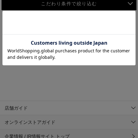
こだわり条件で絞り込む
MEN
WOMEN
アウター
検索条件に該当するコーディネートが見つかりませんでした。 検
KIDS
索条件を変更してください。
コーチジャケット
～109cm
コート
110cm～119cm
北海道
その他アウター
120cm～129cm
ダウンジャケット
東北
アルティモール東神楽店
130cm～139cm
テーラードジャケット
イオン札幌西岡店
関東
銀河モール花巻店
140cm～149cm
店舗ガイド
デニムジャケット
イオンタウン南陽店
150cm～159cm
中部
ジョイフル本田千代田店
オンラインストアガイド
ベスト
ガーラタウン青森店
160cm～169cm
イオン栃木店
近畿
ギャラリエアピタ知立店
マウンテンパーカー・ウィンドブレーカー
企業情報 / IR情報サイト トップ
イオン米沢店
170cm～179cm