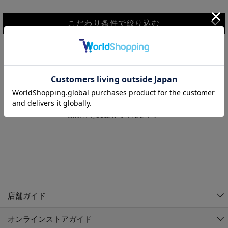
こだわり条件で絞り込む
MEN
WOMEN
アウター
検索条件に該当するコーディネートが見つかりませんでした。 検
KIDS
索条件を変更してください。
コーチジャケット
～109cm
コート
110cm～119cm
北海道
その他アウター
120cm～129cm
ダウンジャケット
東北
アルティモール東神楽店
130cm～139cm
テーラードジャケット
イオン札幌西岡店
関東
銀河モール花巻店
140cm～149cm
店舗ガイド
デニムジャケット
イオンタウン南陽店
150cm～159cm
中部
ジョイフル本田千代田店
オンラインストアガイド
ベスト
ガーラタウン青森店
160cm～169cm