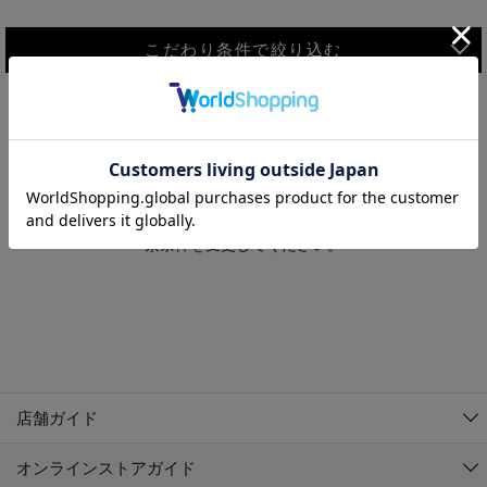
こだわり条件で絞り込む
MEN
WOMEN
アウター
検索条件に該当するコーディネートが見つかりませんでした。 検
KIDS
索条件を変更してください。
コーチジャケット
～109cm
コート
110cm～119cm
北海道
その他アウター
120cm～129cm
ダウンジャケット
東北
アルティモール東神楽店
130cm～139cm
テーラードジャケット
イオン札幌西岡店
関東
銀河モール花巻店
140cm～149cm
店舗ガイド
デニムジャケット
イオンタウン南陽店
150cm～159cm
中部
ジョイフル本田千代田店
オンラインストアガイド
ベスト
ガーラタウン青森店
160cm～169cm