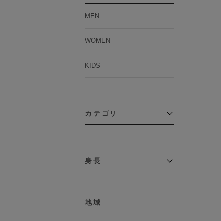
MEN
WOMEN
KIDS
カテゴリ
アウター
コーチジャケット
身長
コート
その他アウター
～109cm
ダウンジャケット
テーラードジャケット
地域
110cm～119cm
デニムジャケット