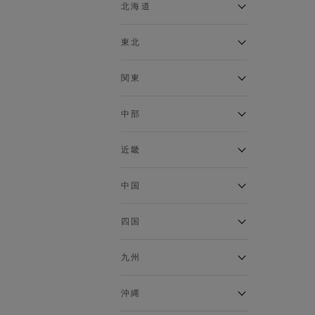
ベスト
北海道
120cm～129cm
マウンテンパーカー・ウィン
ドブレーカー
アルティモール東神楽店
東北
130cm～139cm
イオン札幌西岡店
トップス
銀河モール花巻店
関東
140cm～149cm
カーディガン
イオンタウン南陽店
キャミソール・タンクトップ
ジョイフル本田千代田店
ガーラタウン青森店
中部
スウェット・トレーナー
150cm～159cm
イオン栃木店
イオン米沢店
タンクトップ
ギャラリエアピタ知立店
MINANO分倍河原店
近畿
ニット・セーター
160cm～169cm
イオンタウン大垣店
ガーデン前橋店
パーカー
エコール・リラ店
半田インター店
中国
ベスト・ジレ
イオンモール下妻店
170cm～179cm
フレスポ福知山店
エアポートウォーク名古屋店
ポロシャツ
MEGAドン・キホーテUNY佐
Pモール藤田店
エスタ和田山店
四国
五分袖・七分袖Tシャツ
原東店
イオンタウン刈谷店
180cm～189cm
フジグラン三原店
五分袖・七分袖シャツ
イオンモール東員
イオンタウンふじみ野店
ラグーナテンボス蒲郡店
パワーセンター高知店
ゆめタウン益田店
九州
長袖Tシャツ
バザールタウン篠山店
190cm～
ザ・マーケットプレイス川越
バロー刈谷店
フジグラン北島店
長袖シャツ
総社
的場店
ミ・ナーラ店
イオンモール三光店
NAVYららぽーと沼津
半袖Tシャツ
高知インター北川添
沖縄
東岡山
川崎DICE店
セブンパーク天美店
フレスポ鳥栖店
半袖シャツ
NAVY イオンモール豊川
イオンモール今治新都市