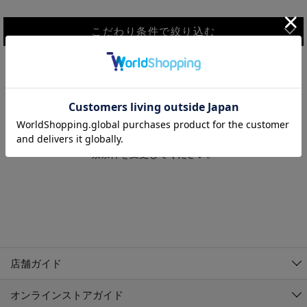
こだわり条件で絞り込む
MEN
WOMEN
アウター
検索条件に該当するコーディネートが見つかりませんでした。 検
KIDS
索条件を変更してください。
コーチジャケット
～109cm
コート
110cm～119cm
北海道
その他アウター
120cm～129cm
ダウンジャケット
東北
アルティモール東神楽店
130cm～139cm
テーラードジャケット
イオン札幌西岡店
関東
銀河モール花巻店
140cm～149cm
店舗ガイド
デニムジャケット
イオンタウン南陽店
150cm～159cm
中部
ジョイフル本田千代田店
オンラインストアガイド
ベスト
ガーラタウン青森店
160cm～169cm