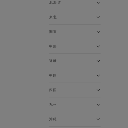
ベスト
北海道
120cm～129cm
マウンテンパーカー・ウィン
ドブレーカー
アルティモール東神楽店
東北
130cm～139cm
イオン札幌西岡店
トップス
銀河モール花巻店
関東
140cm～149cm
カーディガン
イオンタウン南陽店
キャミソール・タンクトップ
ジョイフル本田千代田店
ガーラタウン青森店
中部
スウェット・トレーナー
150cm～159cm
イオン栃木店
イオン米沢店
タンクトップ
ギャラリエアピタ知立店
MINANO分倍河原店
近畿
ニット・セーター
160cm～169cm
イオンタウン大垣店
ガーデン前橋店
パーカー
エコール・リラ店
半田インター店
中国
ベスト・ジレ
イオンモール下妻店
170cm～179cm
フレスポ福知山店
エアポートウォーク名古屋店
ポロシャツ
MEGAドン・キホーテUNY佐
Pモール藤田店
エスタ和田山店
四国
五分袖・七分袖Tシャツ
原東店
イオンタウン刈谷店
180cm～189cm
フジグラン三原店
五分袖・七分袖シャツ
イオンモール東員
イオンタウンふじみ野店
ラグーナテンボス蒲郡店
パワーセンター高知店
ゆめタウン益田店
九州
長袖Tシャツ
バザールタウン篠山店
190cm～
ザ・マーケットプレイス川越
バロー刈谷店
フジグラン北島店
長袖シャツ
総社
的場店
ミ・ナーラ店
イオンモール三光店
NAVYららぽーと沼津
半袖Tシャツ
高知インター北川添
沖縄
東岡山
川崎DICE店
セブンパーク天美店
フレスポ鳥栖店
半袖シャツ
NAVY イオンモール豊川
イオンモール今治新都市