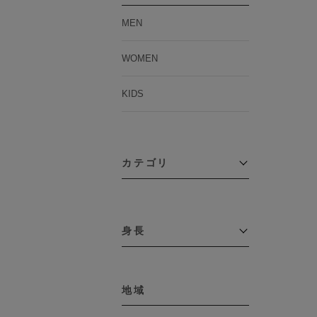
MEN
WOMEN
KIDS
カテゴリ
アウター
コーチジャケット
身長
コート
その他アウター
～109cm
ダウンジャケット
テーラードジャケット
地域
110cm～119cm
デニムジャケット