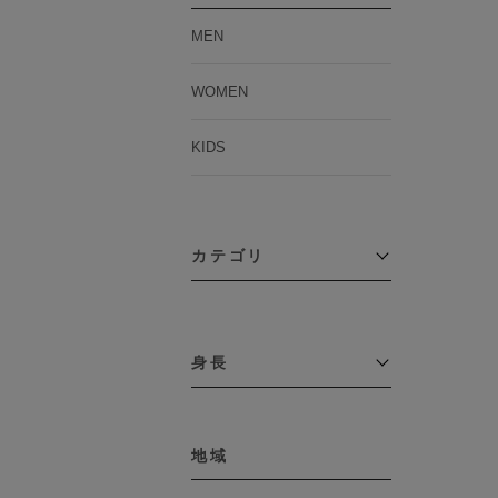
MEN
WOMEN
KIDS
カテゴリ
アウター
コーチジャケット
身長
コート
その他アウター
～109cm
ダウンジャケット
テーラードジャケット
地域
110cm～119cm
デニムジャケット