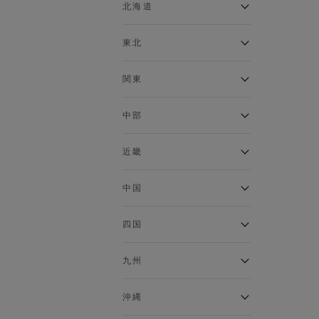
ベスト
北海道
120cm～129cm
マウンテンパーカー・ウィン
ドブレーカー
アルティモール東神楽店
東北
130cm～139cm
イオン札幌西岡店
トップス
銀河モール花巻店
関東
140cm～149cm
カーディガン
イオンタウン南陽店
キャミソール・タンクトップ
ジョイフル本田千代田店
ガーラタウン青森店
中部
スウェット・トレーナー
150cm～159cm
イオン栃木店
イオン米沢店
タンクトップ
ギャラリエアピタ知立店
MINANO分倍河原店
近畿
ニット・セーター
160cm～169cm
イオンタウン大垣店
ガーデン前橋店
パーカー
エコール・リラ店
半田インター店
中国
ベスト・ジレ
イオンモール下妻店
170cm～179cm
フレスポ福知山店
エアポートウォーク名古屋店
ポロシャツ
MEGAドン・キホーテUNY佐
Pモール藤田店
エスタ和田山店
四国
五分袖・七分袖Tシャツ
原東店
イオンタウン刈谷店
180cm～189cm
フジグラン三原店
五分袖・七分袖シャツ
イオンモール東員
イオンタウンふじみ野店
ラグーナテンボス蒲郡店
パワーセンター高知店
ゆめタウン益田店
九州
長袖Tシャツ
バザールタウン篠山店
190cm～
ザ・マーケットプレイス川越
バロー刈谷店
フジグラン北島店
長袖シャツ
総社
的場店
ミ・ナーラ店
イオンモール三光店
NAVYららぽーと沼津
半袖Tシャツ
高知インター北川添
沖縄
東岡山
川崎DICE店
セブンパーク天美店
フレスポ鳥栖店
半袖シャツ
NAVY イオンモール豊川
イオンモール今治新都市