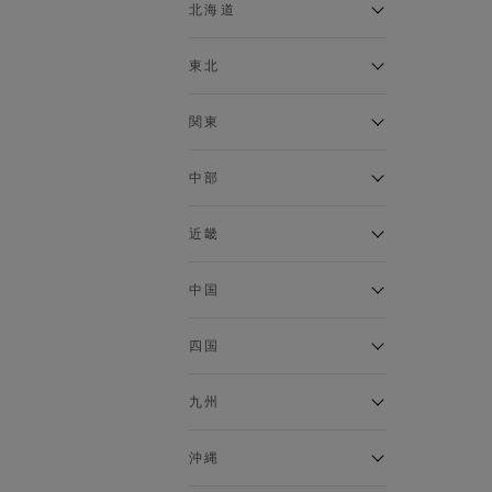
ベスト
北海道
120cm～129cm
マウンテンパーカー・ウィン
ドブレーカー
アルティモール東神楽店
東北
130cm～139cm
イオン札幌西岡店
トップス
銀河モール花巻店
関東
140cm～149cm
カーディガン
イオンタウン南陽店
キャミソール・タンクトップ
ジョイフル本田千代田店
ガーラタウン青森店
中部
スウェット・トレーナー
150cm～159cm
イオン栃木店
イオン米沢店
タンクトップ
ギャラリエアピタ知立店
MINANO分倍河原店
近畿
ニット・セーター
160cm～169cm
イオンタウン大垣店
ガーデン前橋店
パーカー
エコール・リラ店
半田インター店
中国
ベスト・ジレ
イオンモール下妻店
170cm～179cm
フレスポ福知山店
エアポートウォーク名古屋店
ポロシャツ
MEGAドン・キホーテUNY佐
Pモール藤田店
エスタ和田山店
四国
五分袖・七分袖Tシャツ
原東店
イオンタウン刈谷店
180cm～189cm
フジグラン三原店
五分袖・七分袖シャツ
イオンモール東員
イオンタウンふじみ野店
ラグーナテンボス蒲郡店
パワーセンター高知店
ゆめタウン益田店
九州
長袖Tシャツ
バザールタウン篠山店
190cm～
ザ・マーケットプレイス川越
バロー刈谷店
フジグラン北島店
長袖シャツ
総社
的場店
ミ・ナーラ店
イオンモール三光店
NAVYららぽーと沼津
半袖Tシャツ
高知インター北川添
沖縄
東岡山
川崎DICE店
セブンパーク天美店
フレスポ鳥栖店
半袖シャツ
NAVY イオンモール豊川
イオンモール今治新都市