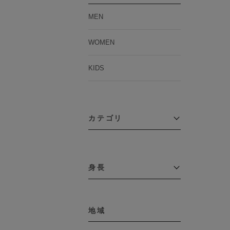
MEN
WOMEN
KIDS
カテゴリ
アウター
コーチジャケット
身長
コート
その他アウター
～109cm
ダウンジャケット
テーラードジャケット
地域
110cm～119cm
デニムジャケット