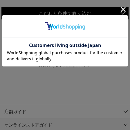
こだわり条件で絞り込む
MEN
WOMEN
アウター
検索条件に該当するコーディネートが見つかりませんでした。 検
KIDS
索条件を変更してください。
コーチジャケット
～109cm
コート
110cm～119cm
北海道
その他アウター
120cm～129cm
ダウンジャケット
東北
アルティモール東神楽店
130cm～139cm
テーラードジャケット
イオン札幌西岡店
関東
銀河モール花巻店
140cm～149cm
店舗ガイド
デニムジャケット
イオンタウン南陽店
150cm～159cm
中部
ジョイフル本田千代田店
オンラインストアガイド
ベスト
ガーラタウン青森店
160cm～169cm