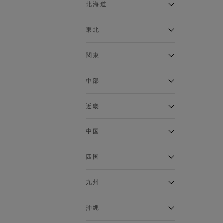
ベスト
北海道
120cm～129cm
マウンテンパーカー・ウィン
ドブレーカー
アルティモール東神楽店
東北
130cm～139cm
イオン札幌西岡店
トップス
銀河モール花巻店
関東
140cm～149cm
カーディガン
イオンタウン南陽店
キャミソール・タンクトップ
ジョイフル本田千代田店
ガーラタウン青森店
中部
スウェット・トレーナー
150cm～159cm
イオン栃木店
イオン米沢店
タンクトップ
ギャラリエアピタ知立店
MINANO分倍河原店
近畿
ニット・セーター
160cm～169cm
イオンタウン大垣店
ガーデン前橋店
パーカー
エコール・リラ店
半田インター店
中国
ベスト・ジレ
イオンモール下妻店
170cm～179cm
フレスポ福知山店
エアポートウォーク名古屋店
ポロシャツ
MEGAドン・キホーテUNY佐
Pモール藤田店
エスタ和田山店
四国
五分袖・七分袖Tシャツ
原東店
イオンタウン刈谷店
180cm～189cm
フジグラン三原店
五分袖・七分袖シャツ
イオンモール東員
イオンタウンふじみ野店
ラグーナテンボス蒲郡店
パワーセンター高知店
ゆめタウン益田店
九州
長袖Tシャツ
バザールタウン篠山店
190cm～
ザ・マーケットプレイス川越
バロー刈谷店
フジグラン北島店
長袖シャツ
総社
的場店
ミ・ナーラ店
イオンモール三光店
NAVYららぽーと沼津
半袖Tシャツ
高知インター北川添
沖縄
東岡山
川崎DICE店
セブンパーク天美店
フレスポ鳥栖店
半袖シャツ
NAVY イオンモール豊川
イオンモール今治新都市