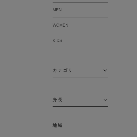
MEN
WOMEN
KIDS
カテゴリ
アウター
コーチジャケット
身長
コート
その他アウター
～109cm
ダウンジャケット
テーラードジャケット
地域
110cm～119cm
デニムジャケット