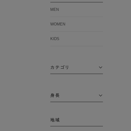
MEN
WOMEN
KIDS
カテゴリ
アウター
コーチジャケット
身長
コート
その他アウター
～109cm
ダウンジャケット
テーラードジャケット
地域
110cm～119cm
デニムジャケット