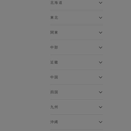
ベスト
北海道
120cm～129cm
マウンテンパーカー・ウィン
ドブレーカー
アルティモール東神楽店
東北
130cm～139cm
イオン札幌西岡店
トップス
銀河モール花巻店
関東
140cm～149cm
カーディガン
イオンタウン南陽店
キャミソール・タンクトップ
ジョイフル本田千代田店
ガーラタウン青森店
中部
スウェット・トレーナー
150cm～159cm
イオン栃木店
イオン米沢店
タンクトップ
ギャラリエアピタ知立店
MINANO分倍河原店
近畿
ニット・セーター
160cm～169cm
イオンタウン大垣店
ガーデン前橋店
パーカー
エコール・リラ店
半田インター店
中国
ベスト・ジレ
イオンモール下妻店
170cm～179cm
フレスポ福知山店
エアポートウォーク名古屋店
ポロシャツ
MEGAドン・キホーテUNY佐
Pモール藤田店
エスタ和田山店
四国
五分袖・七分袖Tシャツ
原東店
イオンタウン刈谷店
180cm～189cm
フジグラン三原店
五分袖・七分袖シャツ
イオンモール東員
イオンタウンふじみ野店
ラグーナテンボス蒲郡店
パワーセンター高知店
ゆめタウン益田店
九州
長袖Tシャツ
バザールタウン篠山店
190cm～
ザ・マーケットプレイス川越
バロー刈谷店
フジグラン北島店
長袖シャツ
総社
的場店
ミ・ナーラ店
イオンモール三光店
NAVYららぽーと沼津
半袖Tシャツ
高知インター北川添
沖縄
東岡山
川崎DICE店
セブンパーク天美店
フレスポ鳥栖店
半袖シャツ
NAVY イオンモール豊川
イオンモール今治新都市