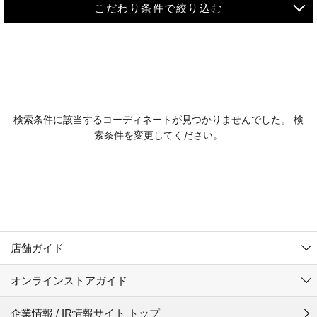
こだわり条件で絞り込む
MEN
WOMEN
アウター
検索条件に該当するコーディネートが見つかりませんでした。 検
KIDS
索条件を変更してください。
コーチジャケット
～109cm
コート
110cm～119cm
北海道
その他アウター
120cm～129cm
ダウンジャケット
東北
アルティモール東神楽店
130cm～139cm
テーラードジャケット
イオン札幌西岡店
関東
銀河モール花巻店
140cm～149cm
店舗ガイド
デニムジャケット
イオンタウン南陽店
150cm～159cm
中部
ジョイフル本田千代田店
オンラインストアガイド
ベスト
ガーラタウン青森店
160cm～169cm
イオン栃木店
近畿
ギャラリエアピタ知立店
マウンテンパーカー・ウィンドブレーカー
企業情報 / IR情報サイト トップ
イオン米沢店
170cm～179cm