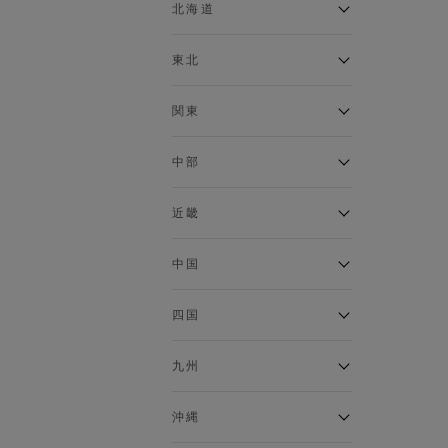
ベスト
北海道
120cm～129cm
マウンテンパーカー・ウィン
ドブレーカー
アルティモール東神楽店
東北
130cm～139cm
イオン札幌西岡店
トップス
銀河モール花巻店
関東
140cm～149cm
カーディガン
イオンタウン南陽店
キャミソール・タンクトップ
ジョイフル本田千代田店
ガーラタウン青森店
中部
スウェット・トレーナー
150cm～159cm
イオン栃木店
イオン米沢店
タンクトップ
ギャラリエアピタ知立店
MINANO分倍河原店
近畿
ニット・セーター
160cm～169cm
イオンタウン大垣店
ガーデン前橋店
パーカー
エコール・リラ店
半田インター店
中国
ベスト・ジレ
イオンモール下妻店
170cm～179cm
フレスポ福知山店
エアポートウォーク名古屋店
ポロシャツ
MEGAドン・キホーテUNY佐
Pモール藤田店
エスタ和田山店
四国
五分袖・七分袖Tシャツ
原東店
イオンタウン刈谷店
180cm～189cm
フジグラン三原店
五分袖・七分袖シャツ
イオンモール東員
イオンタウンふじみ野店
ラグーナテンボス蒲郡店
パワーセンター高知店
ゆめタウン益田店
九州
長袖Tシャツ
バザールタウン篠山店
190cm～
ザ・マーケットプレイス川越
バロー刈谷店
フジグラン北島店
長袖シャツ
総社
的場店
ミ・ナーラ店
イオンモール三光店
NAVYららぽーと沼津
半袖Tシャツ
高知インター北川添
沖縄
東岡山
川崎DICE店
セブンパーク天美店
フレスポ鳥栖店
半袖シャツ
NAVY イオンモール豊川
イオンモール今治新都市