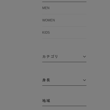
MEN
WOMEN
KIDS
カテゴリ
アウター
コーチジャケット
身長
コート
その他アウター
～109cm
ダウンジャケット
テーラードジャケット
地域
110cm～119cm
デニムジャケット