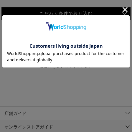
こだわり条件で絞り込む
MEN
WOMEN
アウター
検索条件に該当するコーディネートが見つかりませんでした。 検
KIDS
索条件を変更してください。
コーチジャケット
～109cm
コート
110cm～119cm
北海道
その他アウター
120cm～129cm
ダウンジャケット
東北
アルティモール東神楽店
130cm～139cm
テーラードジャケット
イオン札幌西岡店
関東
銀河モール花巻店
140cm～149cm
店舗ガイド
デニムジャケット
イオンタウン南陽店
150cm～159cm
中部
ジョイフル本田千代田店
オンラインストアガイド
ベスト
ガーラタウン青森店
160cm～169cm