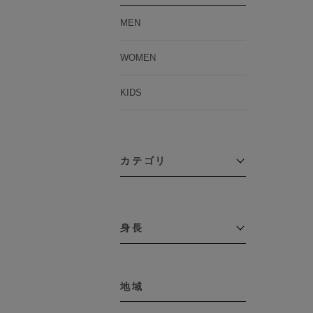
MEN
WOMEN
KIDS
カテゴリ
アウター
コーチジャケット
身長
コート
その他アウター
～109cm
ダウンジャケット
テーラードジャケット
地域
110cm～119cm
デニムジャケット