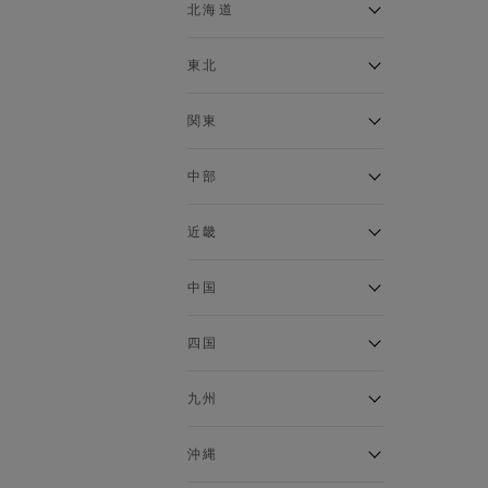
ベスト
北海道
120cm～129cm
マウンテンパーカー・ウィン
ドブレーカー
アルティモール東神楽店
東北
130cm～139cm
イオン札幌西岡店
トップス
銀河モール花巻店
関東
140cm～149cm
カーディガン
イオンタウン南陽店
キャミソール・タンクトップ
ジョイフル本田千代田店
ガーラタウン青森店
中部
スウェット・トレーナー
150cm～159cm
イオン栃木店
イオン米沢店
タンクトップ
ギャラリエアピタ知立店
MINANO分倍河原店
近畿
ニット・セーター
160cm～169cm
イオンタウン大垣店
ガーデン前橋店
パーカー
エコール・リラ店
半田インター店
中国
ベスト・ジレ
イオンモール下妻店
170cm～179cm
フレスポ福知山店
エアポートウォーク名古屋店
ポロシャツ
MEGAドン・キホーテUNY佐
Pモール藤田店
エスタ和田山店
四国
五分袖・七分袖Tシャツ
原東店
イオンタウン刈谷店
180cm～189cm
フジグラン三原店
五分袖・七分袖シャツ
イオンモール東員
イオンタウンふじみ野店
ラグーナテンボス蒲郡店
パワーセンター高知店
ゆめタウン益田店
九州
長袖Tシャツ
バザールタウン篠山店
190cm～
ザ・マーケットプレイス川越
バロー刈谷店
フジグラン北島店
長袖シャツ
総社
的場店
ミ・ナーラ店
イオンモール三光店
NAVYららぽーと沼津
半袖Tシャツ
高知インター北川添
沖縄
東岡山
川崎DICE店
セブンパーク天美店
フレスポ鳥栖店
半袖シャツ
NAVY イオンモール豊川
イオンモール今治新都市