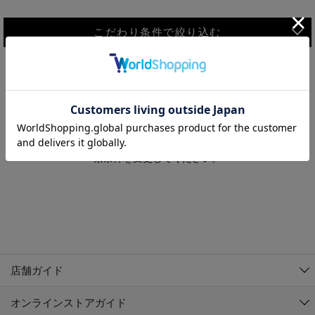
こだわり条件で絞り込む
MEN
WOMEN
アウター
検索条件に該当するコーディネートが見つかりませんでした。 検
KIDS
索条件を変更してください。
コーチジャケット
～109cm
コート
110cm～119cm
北海道
その他アウター
120cm～129cm
ダウンジャケット
東北
アルティモール東神楽店
130cm～139cm
テーラードジャケット
イオン札幌西岡店
関東
銀河モール花巻店
140cm～149cm
店舗ガイド
デニムジャケット
イオンタウン南陽店
150cm～159cm
中部
ジョイフル本田千代田店
オンラインストアガイド
ベスト
ガーラタウン青森店
160cm～169cm