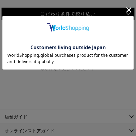
こだわり条件で絞り込む
MEN
WOMEN
アウター
検索条件に該当するコーディネートが見つかりませんでした。 検
KIDS
索条件を変更してください。
コーチジャケット
～109cm
コート
110cm～119cm
北海道
その他アウター
120cm～129cm
ダウンジャケット
東北
アルティモール東神楽店
130cm～139cm
テーラードジャケット
イオン札幌西岡店
関東
銀河モール花巻店
140cm～149cm
店舗ガイド
デニムジャケット
イオンタウン南陽店
150cm～159cm
中部
ジョイフル本田千代田店
オンラインストアガイド
ベスト
ガーラタウン青森店
160cm～169cm