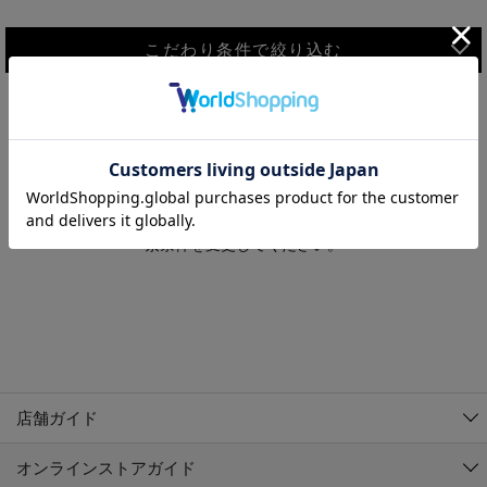
こだわり条件で絞り込む
MEN
WOMEN
アウター
検索条件に該当するコーディネートが見つかりませんでした。 検
KIDS
索条件を変更してください。
コーチジャケット
～109cm
コート
110cm～119cm
北海道
その他アウター
120cm～129cm
ダウンジャケット
東北
アルティモール東神楽店
130cm～139cm
テーラードジャケット
イオン札幌西岡店
関東
銀河モール花巻店
140cm～149cm
店舗ガイド
デニムジャケット
イオンタウン南陽店
150cm～159cm
中部
ジョイフル本田千代田店
オンラインストアガイド
ベスト
ガーラタウン青森店
160cm～169cm