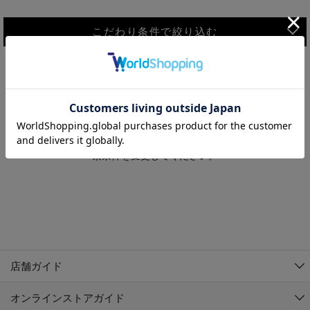
こだわり条件で絞り込む
MEN
WOMEN
アウター
検索条件に該当するコーディネートが見つかりませんでした。 検
KIDS
索条件を変更してください。
コーチジャケット
～109cm
コート
110cm～119cm
北海道
その他アウター
120cm～129cm
ダウンジャケット
東北
アルティモール東神楽店
130cm～139cm
テーラードジャケット
イオン札幌西岡店
関東
銀河モール花巻店
140cm～149cm
店舗ガイド
デニムジャケット
イオンタウン南陽店
150cm～159cm
中部
ジョイフル本田千代田店
オンラインストアガイド
ベスト
ガーラタウン青森店
160cm～169cm