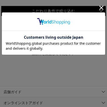
こだわり条件で絞り込む
MEN
WOMEN
アウター
検索条件に該当するコーディネートが見つかりませんでした。 検
KIDS
索条件を変更してください。
コーチジャケット
～109cm
コート
110cm～119cm
北海道
その他アウター
120cm～129cm
ダウンジャケット
東北
アルティモール東神楽店
130cm～139cm
テーラードジャケット
イオン札幌西岡店
関東
銀河モール花巻店
140cm～149cm
店舗ガイド
デニムジャケット
イオンタウン南陽店
150cm～159cm
中部
ジョイフル本田千代田店
オンラインストアガイド
ベスト
ガーラタウン青森店
160cm～169cm