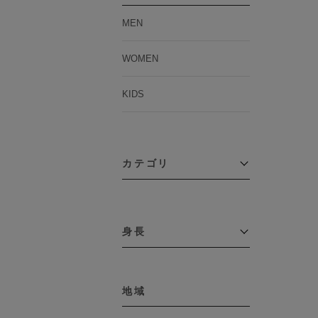
MEN
WOMEN
KIDS
カテゴリ
アウター
コーチジャケット
身長
コート
その他アウター
～109cm
ダウンジャケット
テーラードジャケット
地域
110cm～119cm
デニムジャケット