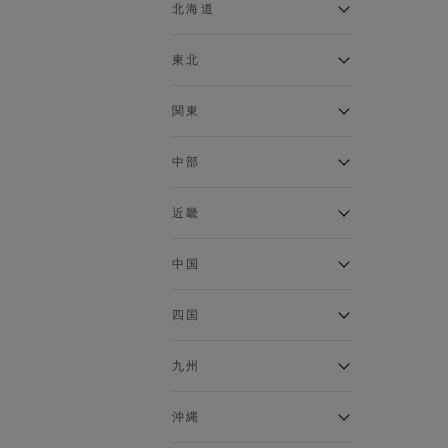
ベスト
北海道
120cm～129cm
マウンテンパーカー・ウィン
ドブレーカー
アルティモール東神楽店
東北
130cm～139cm
イオン札幌西岡店
トップス
銀河モール花巻店
関東
140cm～149cm
カーディガン
イオンタウン南陽店
キャミソール・タンクトップ
ジョイフル本田千代田店
ガーラタウン青森店
中部
スウェット・トレーナー
150cm～159cm
イオン栃木店
イオン米沢店
タンクトップ
ギャラリエアピタ知立店
MINANO分倍河原店
近畿
ニット・セーター
160cm～169cm
イオンタウン大垣店
ガーデン前橋店
パーカー
エコール・リラ店
半田インター店
中国
ベスト・ジレ
イオンモール下妻店
170cm～179cm
フレスポ福知山店
エアポートウォーク名古屋店
ポロシャツ
MEGAドン・キホーテUNY佐
Pモール藤田店
エスタ和田山店
四国
五分袖・七分袖Tシャツ
原東店
イオンタウン刈谷店
180cm～189cm
フジグラン三原店
五分袖・七分袖シャツ
イオンモール東員
イオンタウンふじみ野店
ラグーナテンボス蒲郡店
パワーセンター高知店
ゆめタウン益田店
九州
長袖Tシャツ
バザールタウン篠山店
190cm～
ザ・マーケットプレイス川越
バロー刈谷店
フジグラン北島店
長袖シャツ
総社
的場店
ミ・ナーラ店
イオンモール三光店
NAVYららぽーと沼津
半袖Tシャツ
高知インター北川添
沖縄
東岡山
川崎DICE店
セブンパーク天美店
フレスポ鳥栖店
半袖シャツ
NAVY イオンモール豊川
イオンモール今治新都市