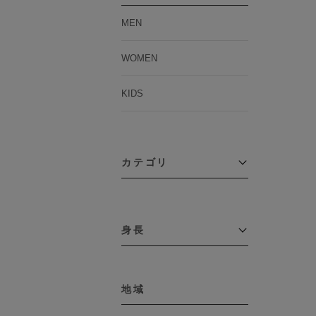
MEN
WOMEN
KIDS
カテゴリ
アウター
コーチジャケット
身長
コート
その他アウター
～109cm
ダウンジャケット
テーラードジャケット
地域
110cm～119cm
デニムジャケット