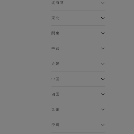
ベスト
北海道
120cm～129cm
マウンテンパーカー・ウィン
ドブレーカー
アルティモール東神楽店
東北
130cm～139cm
イオン札幌西岡店
トップス
銀河モール花巻店
関東
140cm～149cm
カーディガン
イオンタウン南陽店
キャミソール・タンクトップ
ジョイフル本田千代田店
ガーラタウン青森店
中部
スウェット・トレーナー
150cm～159cm
イオン栃木店
イオン米沢店
タンクトップ
ギャラリエアピタ知立店
MINANO分倍河原店
近畿
ニット・セーター
160cm～169cm
イオンタウン大垣店
ガーデン前橋店
パーカー
エコール・リラ店
半田インター店
中国
ベスト・ジレ
イオンモール下妻店
170cm～179cm
フレスポ福知山店
エアポートウォーク名古屋店
ポロシャツ
MEGAドン・キホーテUNY佐
Pモール藤田店
エスタ和田山店
四国
五分袖・七分袖Tシャツ
原東店
イオンタウン刈谷店
180cm～189cm
フジグラン三原店
五分袖・七分袖シャツ
イオンモール東員
イオンタウンふじみ野店
ラグーナテンボス蒲郡店
パワーセンター高知店
ゆめタウン益田店
九州
長袖Tシャツ
バザールタウン篠山店
190cm～
ザ・マーケットプレイス川越
バロー刈谷店
フジグラン北島店
長袖シャツ
総社
的場店
ミ・ナーラ店
イオンモール三光店
NAVYららぽーと沼津
半袖Tシャツ
高知インター北川添
沖縄
東岡山
川崎DICE店
セブンパーク天美店
フレスポ鳥栖店
半袖シャツ
NAVY イオンモール豊川
イオンモール今治新都市