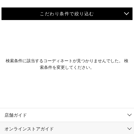
こだわり条件で絞り込む
MEN
WOMEN
アウター
検索条件に該当するコーディネートが見つかりませんでした。 検
KIDS
索条件を変更してください。
コーチジャケット
～109cm
コート
110cm～119cm
北海道
その他アウター
120cm～129cm
ダウンジャケット
東北
アルティモール東神楽店
130cm～139cm
テーラードジャケット
イオン札幌西岡店
関東
銀河モール花巻店
140cm～149cm
店舗ガイド
デニムジャケット
イオンタウン南陽店
150cm～159cm
中部
ジョイフル本田千代田店
オンラインストアガイド
ベスト
ガーラタウン青森店
160cm～169cm