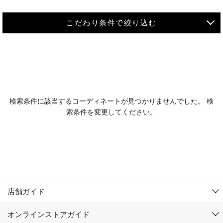
こだわり条件で絞り込む
MEN
WOMEN
アウター
検索条件に該当するコーディネートが見つかりませんでした。 検
KIDS
索条件を変更してください。
コーチジャケット
～109cm
コート
110cm～119cm
北海道
その他アウター
120cm～129cm
ダウンジャケット
東北
アルティモール東神楽店
130cm～139cm
テーラードジャケット
イオン札幌西岡店
関東
銀河モール花巻店
140cm～149cm
店舗ガイド
デニムジャケット
イオンタウン南陽店
150cm～159cm
中部
ジョイフル本田千代田店
オンラインストアガイド
ベスト
ガーラタウン青森店
160cm～169cm