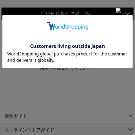
こだわり条件で絞り込む
MEN
WOMEN
アウター
検索条件に該当するコーディネートが見つかりませんでした。 検
KIDS
索条件を変更してください。
コーチジャケット
～109cm
コート
110cm～119cm
北海道
その他アウター
120cm～129cm
ダウンジャケット
東北
アルティモール東神楽店
130cm～139cm
テーラードジャケット
イオン札幌西岡店
関東
銀河モール花巻店
140cm～149cm
店舗ガイド
デニムジャケット
イオンタウン南陽店
150cm～159cm
中部
ジョイフル本田千代田店
オンラインストアガイド
ベスト
ガーラタウン青森店
160cm～169cm